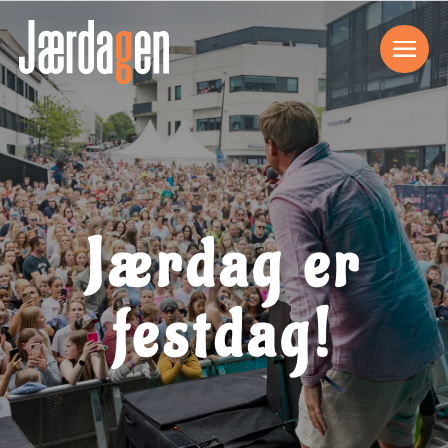
Jærdag er
festdag!